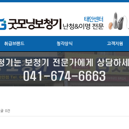
취급브랜드
청각상식
고객지원
글
0건